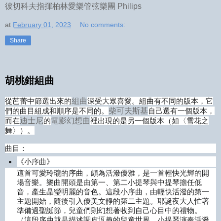
彼切科夫指揮柏林愛樂管弦樂團 Philips
at
February 01, 2023
No comments:
Share
胡桃鉗組曲
從芭蕾中節選出來的
組曲
深受大眾喜愛。組曲有不同的版本，它
們的曲目組成和順序是不同的。
柴可夫斯基
自己選有一個版本，
而在
迪士尼
的
電影幻想曲
裡出現的是另一個版本（如〈雪花之
舞〉）。
曲目：
《小序曲》
這首可愛玲瓏的序曲，頗為活潑優雅，是一首輕快光輝的開
場音樂。樂曲開頭是由第一、第二小提琴與中提琴擔任低
音，產生晶瑩明麗的音色。這段小序曲，由輕快活潑的第一
主題開始，隨後引入優美文靜的第二主題。耶誕夜大人忙著
準備過聖誕節，兒童們則幻想著收到自己心目中的禮物。
（這段序曲就是描述調皮逗趣的兒童世界，小提琴演奏活潑