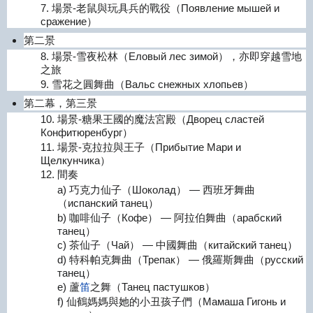
7. 場景-老鼠與玩具兵的戰役（Появление мышей и
сражение）
第二景
8. 場景-雪夜松林（Еловый лес зимой），亦即穿越雪地
之旅
9. 雪花之圓舞曲（Вальс снежных хлопьев）
第二幕，第三景
10. 場景-糖果王國的魔法宮殿（Дворец сластей
Конфитюренбург）
11. 場景-克拉拉與王子（Прибытие Мари и
Щелкунчика）
12. 間奏
a) 巧克力仙子（Шоколад） — 西班牙舞曲
（испанский танец）
b) 咖啡仙子（Кофе） — 阿拉伯舞曲（арабский
танец）
c) 茶仙子（Чай） — 中國舞曲（китайский танец）
d) 特科帕克舞曲（Трепак） — 俄羅斯舞曲（русский
танец）
e) 蘆
笛
之舞（Танец пастушков）
f) 仙鶴媽媽與她的小丑孩子們（Мамаша Гигонь и