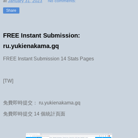
at
January 31, 2023
No comments:
Share
FREE Instant Submission:
ru.yukienakama.gq
FREE Instant Submission 14 Stats Pages
[TW]
免費即時提交： ru.yukienakama.gq
免費即時提交 14 個統計頁面