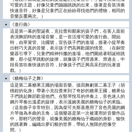
可愛的主題，好像兒童們蹦蹦跳跳的出來，接著是長笛演奏
快速音符，好像是兒童們正在紛紛尋找他們的禮物，相同的
音樂反覆兩次。）
《進行曲》
這是第一幕的聖誕夜，克拉蕾和鄰家的孩子們，在客人面前
表演舞蹈時的進場音樂，是一首活潑可愛的進行曲。開始
時，由單簧管、法國號，宣告孩子們的進場，接著小提琴奏
出輕巧天真的音樂，表示孩子們高興歡躍的情景。（在銅管
樂器引導下，兒童們精神抖擻的進場，他們圍繞著耶誕樹跳
舞，那小提琴跳動的旋律，就像孩子們滑過來、滑過去，中
段長笛吹奏快速的音符，好像孩子們正興高采烈的玩著遊
戲。）
《糖梅仙子之舞》
這是第二幕糖果王國的場面音樂。描寫舞劇第二幕王子（胡
桃鉗的化身）帶著小克拉蕾來到了奇妙的糖果王國，糖果仙
子們跳起舞蹈歡迎他們。在豎琴悅耳的伴奏上，音色迷人的
鋼片琴奏出溫柔的旋律，表示溫婉美麗的糖梅仙子的來臨。
（這首曲子非常特別，因為柴可夫斯基應用了音色亮麗的鋼
片琴做為本曲的主角，這個樂器是第一次被運用於音樂作品
中，那輕巧的聲音，就像美麗的糖梅仙子纖細的身影，愉快
的跳著舞，編織出夢幻般的世界，帶給人無限的想像空
間。）