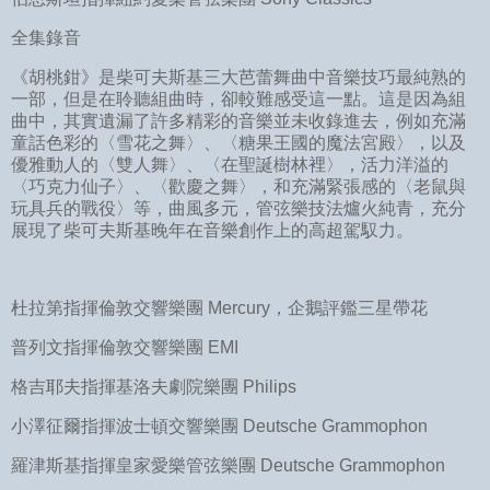
全集錄音
《胡桃鉗》是柴可夫斯基三大芭蕾舞曲中音樂技巧最純熟的
一部，但是在聆聽組曲時，卻較難感受這一點。這是因為組
曲中，其實遺漏了許多精彩的音樂並未收錄進去，例如充滿
童話色彩的〈雪花之舞〉、〈糖果王國的魔法宮殿〉，以及
優雅動人的〈雙人舞〉、〈在聖誕樹林裡〉，活力洋溢的
〈巧克力仙子〉、〈歡慶之舞〉，和充滿緊張感的〈老鼠與
玩具兵的戰役〉等，曲風多元，管弦樂技法爐火純青，充分
展現了柴可夫斯基晚年在音樂創作上的高超駕馭力。
杜拉第指揮倫敦交響樂團 Mercury，企鵝評鑑三星帶花
普列文指揮倫敦交響樂團 EMI
格吉耶夫指揮基洛夫劇院樂團 Philips
小澤征爾指揮波士頓交響樂團 Deutsche Grammophon
羅津斯基指揮皇家愛樂管弦樂團 Deutsche Grammophon