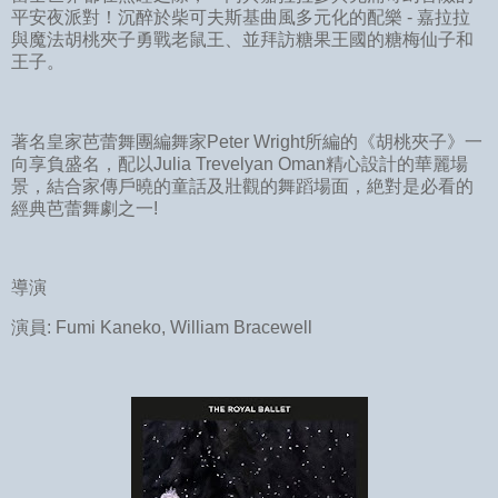
平安夜派對！沉醉於柴可夫斯基曲風多元化的配樂 - 嘉拉拉
與魔法胡桃夾子勇戰老鼠王、並拜訪糖果王國的糖梅仙子和
王子。
著名皇家芭蕾舞團編舞家Peter Wright所編的《胡桃夾子》一
向享負盛名，配以Julia Trevelyan Oman精心設計的華麗場
景，結合家傳戶曉的童話及壯觀的舞蹈場面，絶對是必看的
經典芭蕾舞劇之一!
導演
演員: Fumi Kaneko, William Bracewell