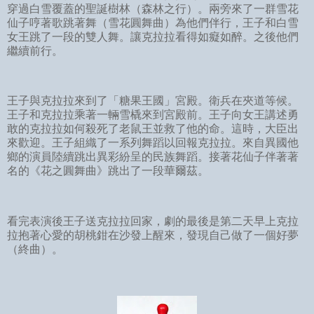
穿過白雪覆蓋的聖誕樹林（森林之行）。兩旁來了一群雪花
仙子哼著歌跳著舞（雪花圓舞曲）為他們伴行，王子和白雪
女王跳了一段的雙人舞。讓克拉拉看得如癡如醉。之後他們
繼續前行。
王子與克拉拉來到了「糖果王國」宮殿。衛兵在夾道等候。
王子和克拉拉乘著一輛雪橇來到宮殿前。王子向女王講述勇
敢的克拉拉如何殺死了老鼠王並救了他的命。這時，大臣出
來歡迎。王子組織了一系列舞蹈以回報克拉拉。來自異國他
鄉的演員陸續跳出異彩紛呈的民族舞蹈。接著花仙子伴著著
名的《花之圓舞曲》跳出了一段華爾茲。
看完表演後王子送克拉拉回家，劇的最後是第二天早上克拉
拉抱著心愛的胡桃鉗在沙發上醒來，發現自己做了一個好夢
（終曲）。