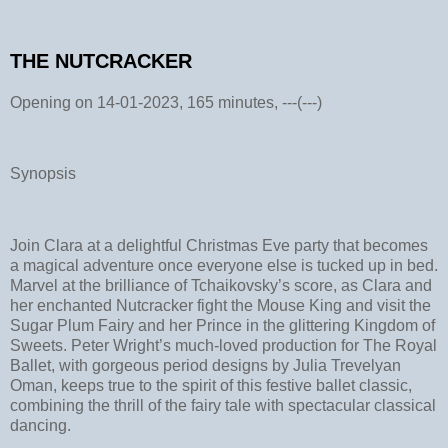
THE NUTCRACKER
Opening on 14-01-2023, 165 minutes, ---(---)
Synopsis
Join Clara at a delightful Christmas Eve party that becomes
a magical adventure once everyone else is tucked up in bed.
Marvel at the brilliance of Tchaikovsky’s score, as Clara and
her enchanted Nutcracker fight the Mouse King and visit the
Sugar Plum Fairy and her Prince in the glittering Kingdom of
Sweets. Peter Wright’s much-loved production for The Royal
Ballet, with gorgeous period designs by Julia Trevelyan
Oman, keeps true to the spirit of this festive ballet classic,
combining the thrill of the fairy tale with spectacular classical
dancing.