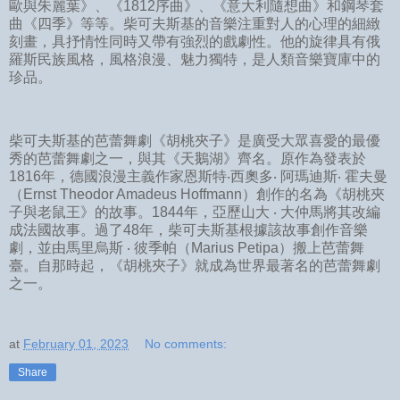
歐與朱麗葉》、《1812序曲》、《意大利隨想曲》和鋼琴套
曲《四季》等等。柴可夫斯基的音樂注重對人的心理的細緻
刻畫，具抒情性同時又帶有強烈的戲劇性。他的旋律具有俄
羅斯民族風格，風格浪漫、魅力獨特，是人類音樂寶庫中的
珍品。
柴可夫斯基的芭蕾舞劇《胡桃夾子》是廣受大眾喜愛的最優
秀的芭蕾舞劇之一，與其《天鵝湖》齊名。原作為發表於
1816年，德國浪漫主義作家恩斯特‧西奧多‧ 阿瑪迪斯‧ 霍夫曼
（Ernst Theodor Amadeus Hoffmann）創作的名為《胡桃夾
子與老鼠王》的故事。1844年，亞歷山大 ‧ 大仲馬將其改編
成法國故事。過了48年，柴可夫斯基根據該故事創作音樂
劇，並由馬里烏斯 ‧ 彼季帕（Marius Petipa）搬上芭蕾舞
臺。自那時起，《胡桃夾子》就成為世界最著名的芭蕾舞劇
之一。
at
February 01, 2023
No comments:
Share