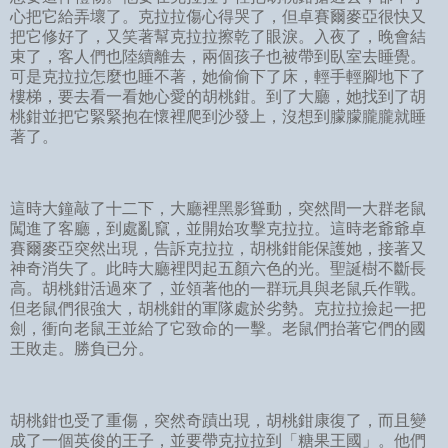
心把它給弄壞了。克拉拉傷心得哭了，但卓賽爾麥亞很快又
把它修好了，又笑著幫克拉拉擦乾了眼淚。入夜了，晚會結
束了，客人們也陸續離去，兩個孩子也被帶到臥室去睡覺。
可是克拉拉怎麼也睡不著，她偷偷下了床，輕手輕腳地下了
樓梯，要去看一看她心愛的胡桃鉗。到了大廳，她找到了胡
桃鉗並把它緊緊抱在懷裡爬到沙發上，沒想到朦朦朧朧就睡
著了。
這時大鐘敲了十二下，大廳裡黑影聳動，突然間一大群老鼠
闖進了客廳，到處亂竄，並開始攻擊克拉拉。這時老爺爺卓
賽爾麥亞突然出現，告訴克拉拉，胡桃鉗能保護她，接著又
神奇消失了。此時大廳裡閃起五顏六色的光。聖誕樹不斷長
高。胡桃鉗活過來了，並領著他的一群玩具與老鼠兵作戰。
但老鼠們很強大，胡桃鉗的軍隊處於劣勢。克拉拉撿起一把
劍，衝向老鼠王並給了它致命的一擊。老鼠們抬著它們的國
王敗走。勝負已分。
胡桃鉗也受了重傷，突然奇蹟出現，胡桃鉗康復了，而且變
成了一個英俊的王子，並要帶克拉拉到「糖果王國」。他們