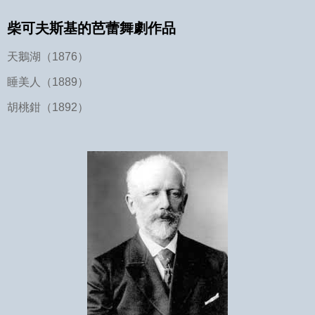
柴可夫斯基的芭蕾舞劇作品
天鵝湖（1876）
睡美人（1889）
胡桃鉗（1892）