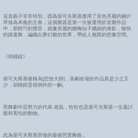
這首曲子非常特別，因為柴可夫斯基應用了音色亮麗的鋼片
琴做為本曲的主角，這個樂器是第一次被運用於音樂作品
中，那輕巧的聲音，就像美麗的糖梅仙子纖細的身影，愉快
的跳著舞，編織出夢幻般的世界，帶給人無限的想像空間。
《胡桃鉗》
柴可夫斯基被稱為[悲愴大師]，喜劇收場的作品真是少之又
少，胡桃鉗是很例外的一齣。
而舞劇中惡勢力的代表-老鼠，恰恰也是柴可夫斯基一生最討
厭和害怕的動物。
此為柴可夫斯基所做的最後芭蕾舞曲 。