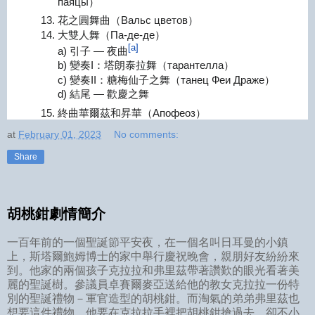
паяцы）
13. 花之圓舞曲（Вальс цветов）
14. 大雙人舞（Па-де-де）
[a]
a) 引子 — 夜曲
b) 變奏I：塔朗泰拉舞（тарантелла）
c) 變奏II：糖梅仙子之舞（танец Феи Драже）
d) 結尾 — 歡慶之舞
15. 終曲華爾茲和昇華（Апофеоз）
at
February 01, 2023
No comments:
Share
胡桃鉗劇情簡介
一百年前的一個聖誕節平安夜，在一個名叫日耳曼的小鎮
上，斯塔爾鮑姆博士的家中舉行慶祝晚會，親朋好友紛紛來
到。他家的兩個孩子克拉拉和弗里茲帶著讚歎的眼光看著美
麗的聖誕樹。參議員卓賽爾麥亞送給他的教女克拉拉一份特
別的聖誕禮物－軍官造型的胡桃鉗。而淘氣的弟弟弗里茲也
想要這件禮物。他要在克拉拉手裡把胡桃鉗搶過去，卻不小