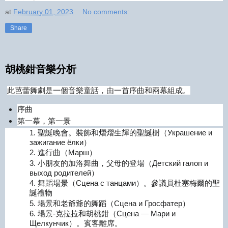
at
February 01, 2023
No comments:
Share
胡桃鉗音樂分析
此芭蕾舞劇是一個音樂童話，由一首序曲和兩幕組成。
序曲
第一幕，第一景
1. 聖誕晚會。裝飾和熠熠生輝的聖誕樹（Украшение и
зажигание ёлки）
2. 進行曲（Марш）
3. 小朋友的加洛舞曲，父母的登場（Детский галоп и
выход родителей）
4. 舞蹈場景（Сцена с танцами）。參議員杜塞梅爾的聖
誕禮物
5. 場景和老爺爺的舞蹈（Сцена и Гросфатер）
6. 場景-克拉拉和胡桃鉗（Сцена — Мари и
Щелкунчик）。賓客離席。