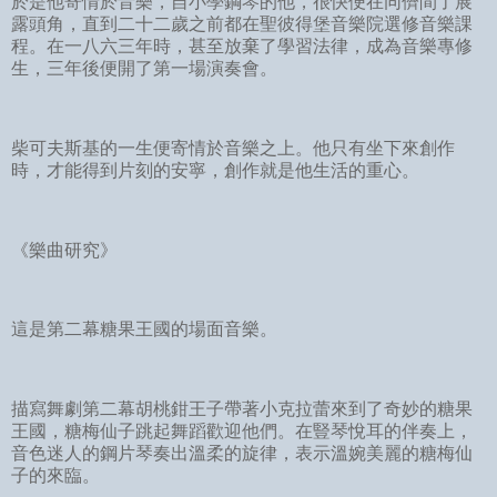
於是他寄情於音樂，自小學鋼琴的他，很快便在同儕間了展
露頭角，直到二十二歲之前都在聖彼得堡音樂院選修音樂課
程。在一八六三年時，甚至放棄了學習法律，成為音樂專修
生，三年後便開了第一場演奏會。
柴可夫斯基的一生便寄情於音樂之上。他只有坐下來創作
時，才能得到片刻的安寧，創作就是他生活的重心。
《樂曲研究》
這是第二幕糖果王國的場面音樂。
描寫舞劇第二幕胡桃鉗王子帶著小克拉蕾來到了奇妙的糖果
王國，糖梅仙子跳起舞蹈歡迎他們。在豎琴悅耳的伴奏上，
音色迷人的鋼片琴奏出溫柔的旋律，表示溫婉美麗的糖梅仙
子的來臨。