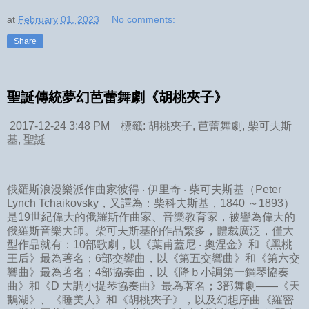
at
February 01, 2023
No comments:
Share
聖誕傳統夢幻芭蕾舞劇《胡桃夾子》
2017-12-24 3:48 PM 標籤: 胡桃夾子, 芭蕾舞劇, 柴可夫斯
基, 聖誕
俄羅斯浪漫樂派作曲家彼得 ‧ 伊里奇 ‧ 柴可夫斯基（Peter
Lynch Tchaikovsky，又譯為：柴科夫斯基，1840 ～1893）
是19世紀偉大的俄羅斯作曲家、音樂教育家，被譽為偉大的
俄羅斯音樂大師。柴可夫斯基的作品繁多，體裁廣泛，僅大
型作品就有：10部歌劇，以《葉甫蓋尼 ‧ 奧涅金》和《黑桃
王后》最為著名；6部交響曲，以《第五交響曲》和《第六交
響曲》最為著名；4部協奏曲，以《降ｂ小調第一鋼琴協奏
曲》和《D 大調小提琴協奏曲》最為著名；3部舞劇——《天
鵝湖》、《睡美人》和《胡桃夾子》，以及幻想序曲《羅密